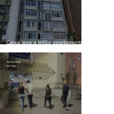
Caixa leva a leilão apartamento
de Eduardo Bolsonaro em
Botafogo
Jornal Daki
há 1 dia