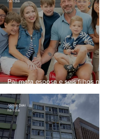
há 1 dia
Pai mata esposa e seis filhos nos
EUA e não terá funeral
Jornal Daki
há 1 dia