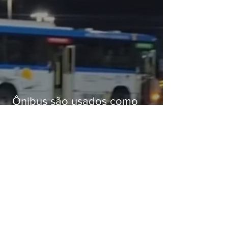
Ônibus são usados como
barricadas durante operação na
Gardênia Azul