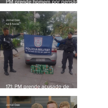
PM prende homem por pensão
alimentícia em Niterói
Jornal Daki
há 6 horas
171: PM prende acusado de
estelionato em restaurante de
Niterói
Jornal Daki