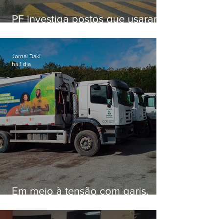
PF investiga postos que usaram
licença falsa com assinatura de
secretário morto em 2020
Jornal Daki
há 1 dia
Em meio à tensão com garis,
Força Ambiental fez aditivo de
26,9% com prefeitura e contrato