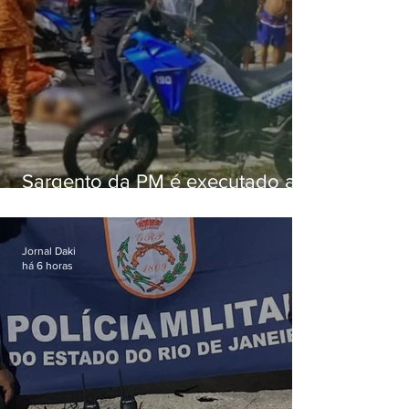
Sargento da PM é executado a
tiros enquanto estava de folga
em Vaz Lobo
Jornal Daki
há 6 horas