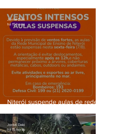
barricadas durante operação na
Gardênia Azul
Jornal Daki
há 15 horas
Niterói suspende aulas de rede
municipal por previsão de
ventos fortes nesta sexta (7)
Jornal Daki
há 15 horas