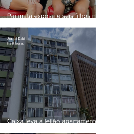
Pai mata esposa e seis filhos nos
EUA e não terá funeral
Jornal Daki
há 9 horas
Caixa leva a leilão apartamento
de Eduardo Bolsonaro em