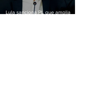
Lula sanciona PL que amplia
pena para crimes digitais contra
crianças