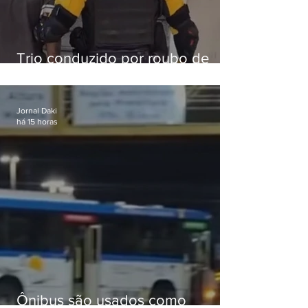
Trio conduzido por roubo de
celular no Méier acumula 37
passagens
Jornal Daki
há 15 horas
Ônibus são usados como