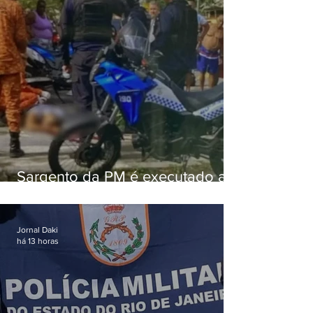
Sargento da PM é executado a
tiros enquanto estava de folga
em Vaz Lobo
Jornal Daki
há 13 horas