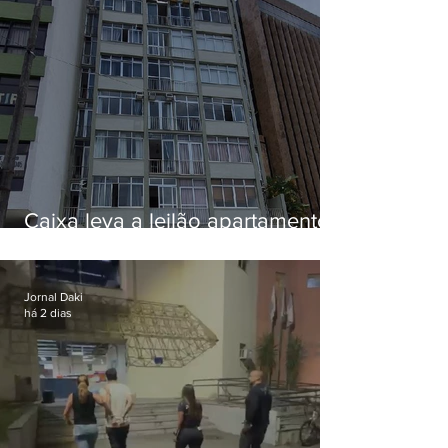
Caixa leva a leilão apartamento
de Eduardo Bolsonaro em
Botafogo
Jornal Daki
há 2 dias