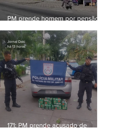
PM prende homem por pensão
alimentícia em Niterói
Jornal Daki
há 13 horas
171: PM prende acusado de
estelionato em restaurante de