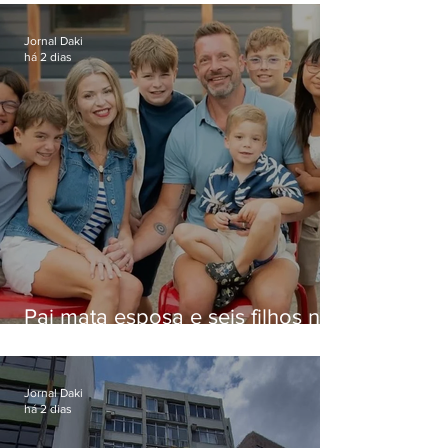
Niterói
Jornal Daki
há 2 dias
Pai mata esposa e seis filhos nos
EUA e não terá funeral
Jornal Daki
há 2 dias