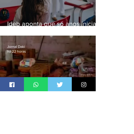
Ideb aponta que só anos iniciais
superam meta nacional da
educação
Jornal Daki
há 22 horas
Polícia recupera R$100 mil em