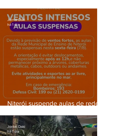
barricadas durante operação na
Gardênia Azul
Jornal Daki
há 1 dia
Niterói suspende aulas de rede
municipal por previsão de
ventos fortes nesta sexta (7)
Jornal Daki
há 1 dia