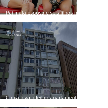
Pai mata esposa e seis filhos nos
EUA e não terá funeral
Jornal Daki
há 20 horas
Caixa leva a leilão apartamento
de Eduardo Bolsonaro em