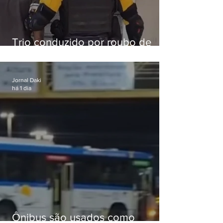
Trio conduzido por roubo de
celular no Méier acumula 37
passagens
Jornal Daki
há 1 dia
Ônibus são usados como