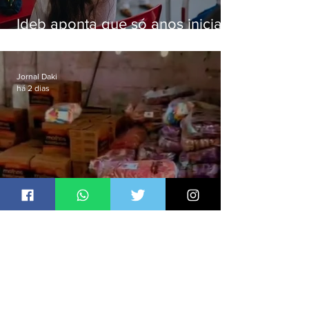
Ideb aponta que só anos iniciais
superam meta nacional da
educação
Jornal Daki
há 2 dias
Polícia recupera R$100 mil em
carga roubada na Baixada
Fluminense