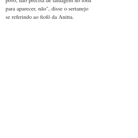
povo, não precisa de tatuagem no toba 
para aparecer, não", disse o sertanejo 
se referindo ao fiofó da Anitta.