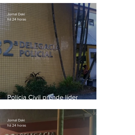
Jornal Daki
há 24 horas
Polícia Civil prende líder
religioso que abusava
sexualmente de fiéis por mais de
uma década
Jornal Daki
há 24 horas