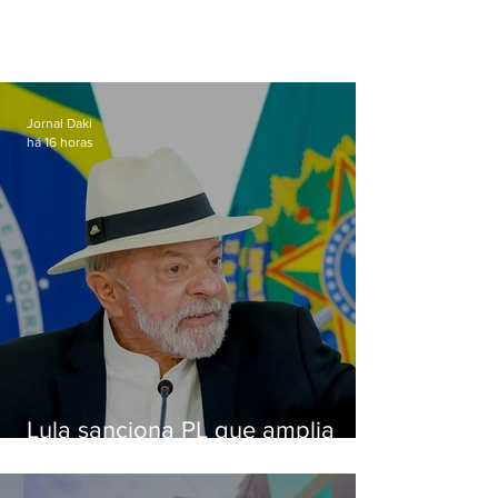
Jornal Daki
há 16 horas
Lula sanciona PL que amplia
pena para crimes digitais contra
crianças