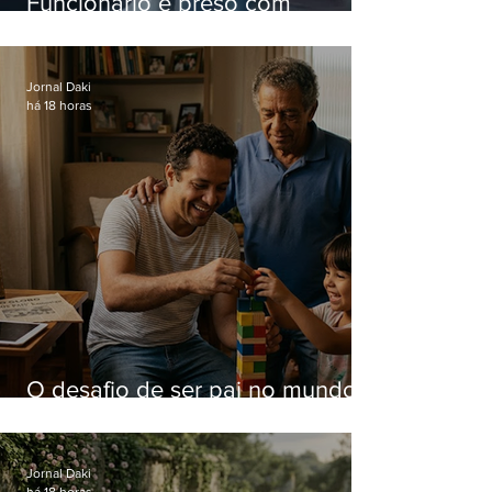
Funcionário é preso com
computadores furtados do
Hospital do Andaraí
Jornal Daki
há 18 horas
O desafio de ser pai no mundo
atual
Jornal Daki
há 18 horas