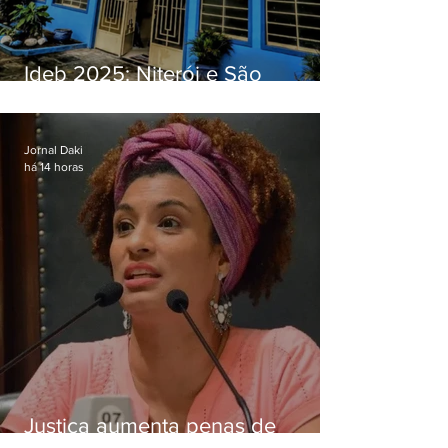
Ideb 2025: Niterói e São
Gonçalo têm desempenhos
distintos no ensino médio; veja
Jornal Daki
há 14 horas
Justiça aumenta penas de