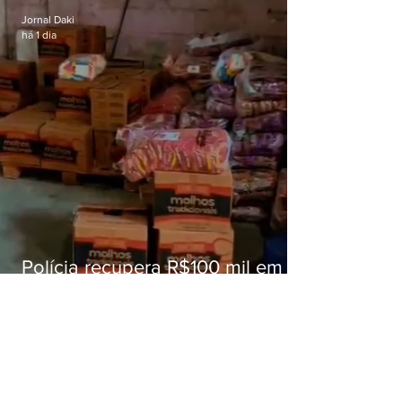
Jornal Daki
há 1 dia
Polícia recupera R$100 mil em
carga roubada na Baixada
Fluminense