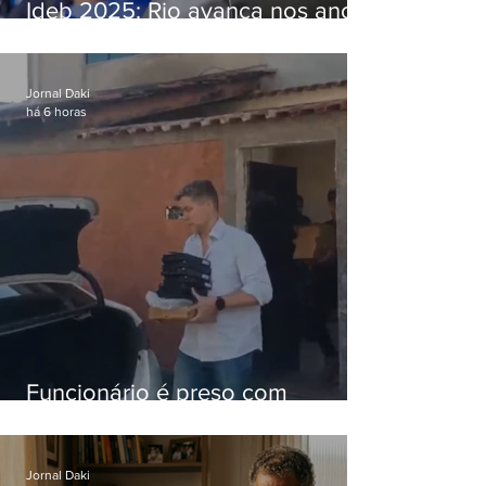
Ideb 2025: Rio avança nos anos
iniciais e fica acima da média
nacional
Jornal Daki
há 6 horas
Funcionário é preso com
computadores furtados do
Hospital do Andaraí
Jornal Daki