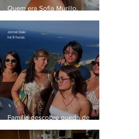
Quem era Sofia Murillo,
influenciadora de 17 anos morta
em queda de helicóptero no Rio
Jornal Daki
há 9 horas
Família descobre queda de
helicóptero pela internet
enquanto aguardava segundo
voo