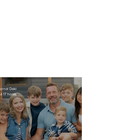
ornal Daki
á 17 horas