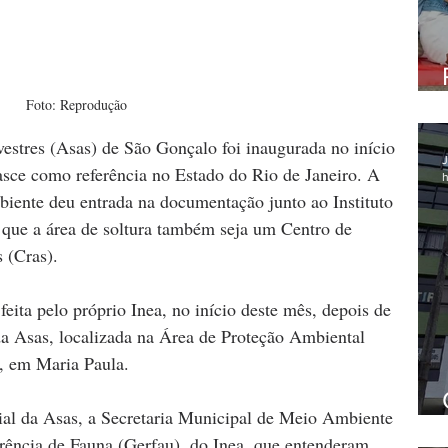
Foto: Reprodução
estres (Asas) de São Gonçalo foi inaugurada no início 
J
asce como referência no Estado do Rio de Janeiro. A 
h
iente deu entrada na documentação junto ao Instituto 
 que a área de soltura também seja um Centro de 
 (Cras). 
eita pelo próprio Inea, no início deste mês, depois de 
 da Asas, localizada na Área de Proteção Ambiental 
, em Maria Paula.
al da Asas, a Secretaria Municipal de Meio Ambiente 
erência de Fauna (Gerfau), do Inea, que entenderam 