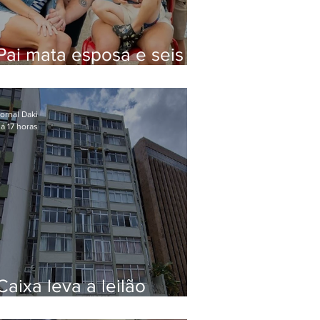
Pai mata esposa e seis
filhos nos EUA e não terá
funeral
ornal Daki
á 17 horas
Caixa leva a leilão
apartamento de Eduardo