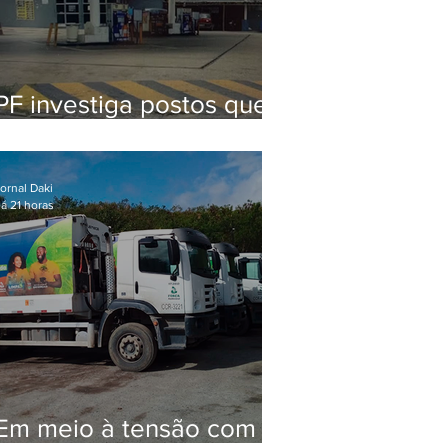
PF investiga postos que
usaram licença falsa com
assinatura de secretário
morto em 2020
ornal Daki
á 21 horas
Em meio à tensão com