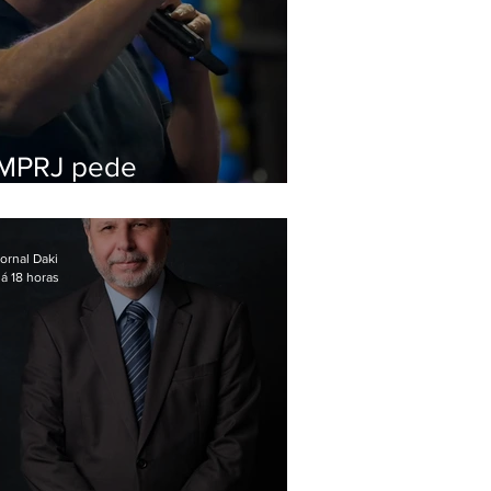
MPRJ pede
inelegibilidade de
Garotinho
ornal Daki
á 18 horas