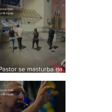
Bolsonaro em Botafogo
ornal Daki
á 18 horas
Pastor se masturba na
frente de criança e é
preso na Zona Oeste
ornal Daki
á 18 horas