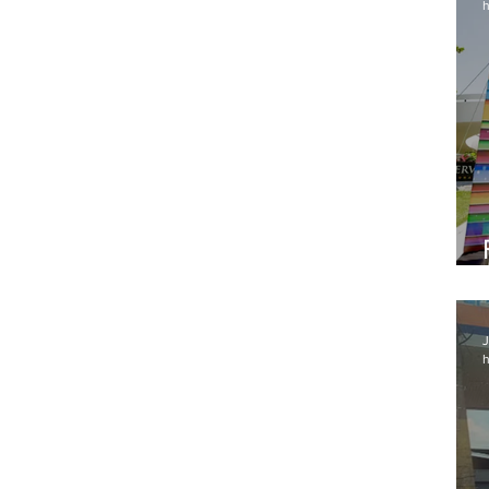
h
J
h