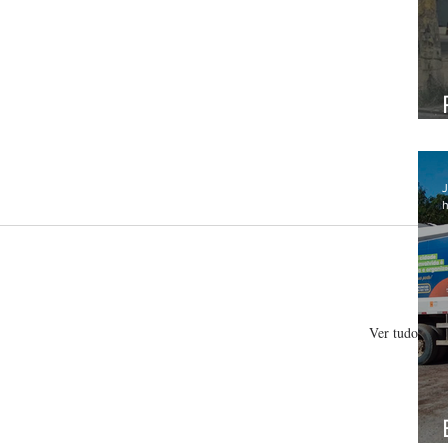
J
h
Ver tudo