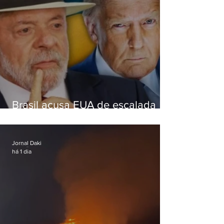
Brasil acusa EUA de escalada
hostil após revogar visto de
embaixadora
Jornal Daki
há 1 dia