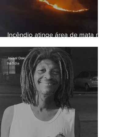
Incêndio atinge área de mata na
Serra do Vulcão, em Nova
Iguaçu
Jornal Daki
há 1 dia