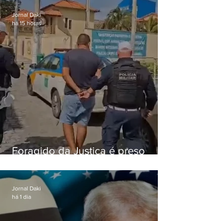
Jornal Daki
há 15 horas
Foragido da Justiça é preso
durante abordagem da PM na
RJ-106, em Maricá
Jornal Daki
há 1 dia