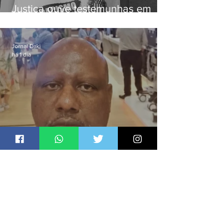
Justiça ouve testemunhas em
caso de homem morto por
dívida de R$ 25
Jornal Daki
há 1 dia
Candidato a deputado federal é
baleado e morre na Baixada