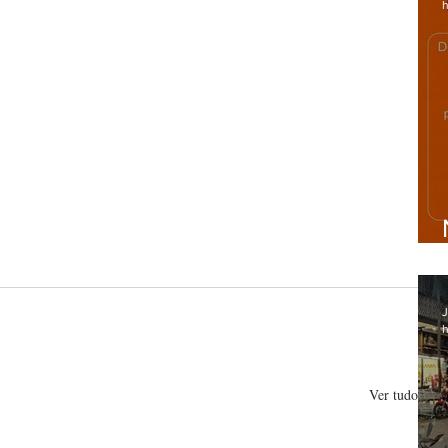
h
J
h
Ver tudo