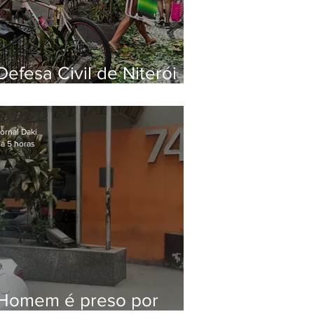
Defesa Civil de Niterói
emite aviso de ventos
fortes para esta sexta-
feira (07)
ornal Daki
á 5 horas
Homem é preso por