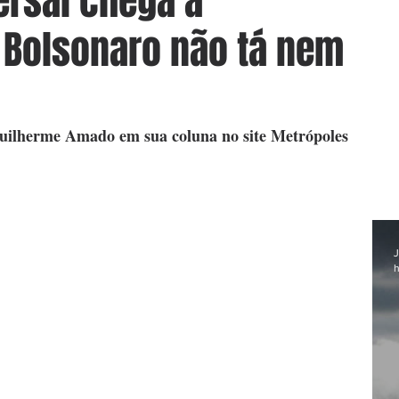
ersal chega à
 Bolsonaro não tá nem
a Guilherme Amado em sua coluna no site Metrópoles
J
h