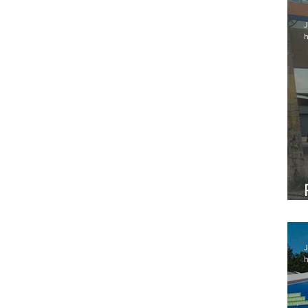
J
h
J
h