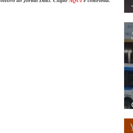
oletivo do Jornal Daki. Clique 
AQUI
 e contribua.
J
h
J