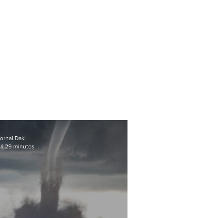
ornal Daki
á 29 minutos