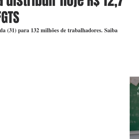
distribuir hoje R$ 12,7
FGTS
nda (31) para 132 milhões de trabalhadores. Saiba 
J
h