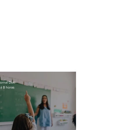
ornal Daki
á 8 horas