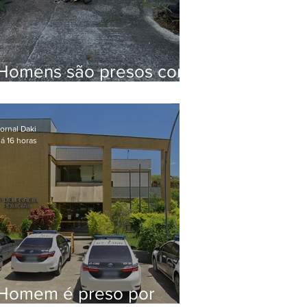
Homens são presos com
drogas e arma de fogo
no Brejal
ornal Daki
á 16 horas
Homem é preso por