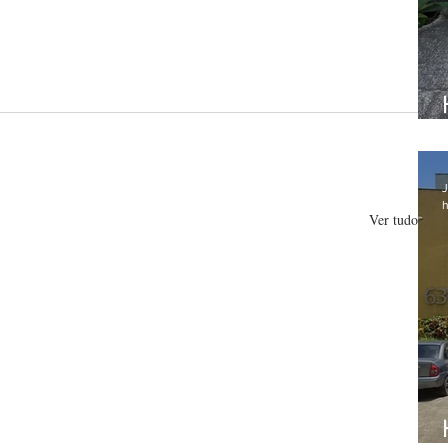
J
h
Ver tudo