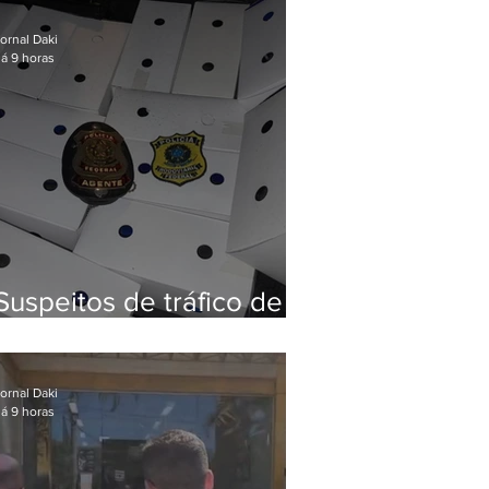
Baixada Fluminense
ornal Daki
á 9 horas
Suspeitos de tráfico de
animais silvestres são
presos com 50 aves
ornal Daki
á 9 horas