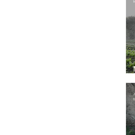
h
J
h