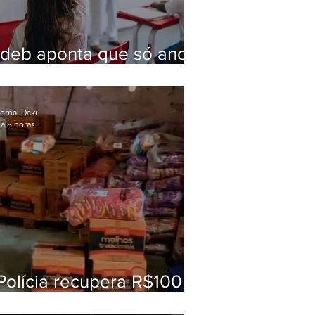
Ideb aponta que só anos
iniciais superam meta
nacional da educação
ornal Daki
á 8 horas
Polícia recupera R$100
mil em carga roubada na