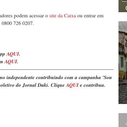
hadores podem acessar o 
site da Caixa
 ou entrar em 
e 0800 726 0207.
J
h
pp 
AQUI
. 
m 
AQUI
.
ismo independente contribuindo com a campanha 'Sou 
oletivo do Jornal Daki. Clique 
AQUI
 e contribua.
J