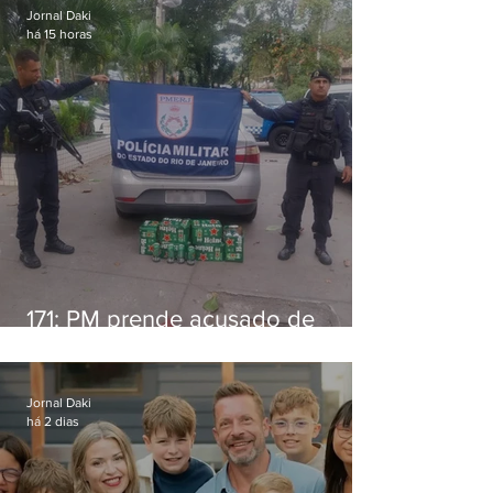
Jornal Daki
há 15 horas
171: PM prende acusado de
estelionato em restaurante de
Niterói
Jornal Daki
há 2 dias