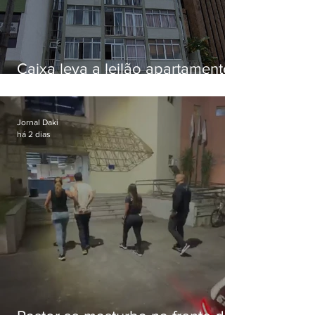
Caixa leva a leilão apartamento
de Eduardo Bolsonaro em
Botafogo
Jornal Daki
há 2 dias