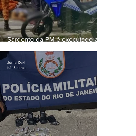
Sargento da PM é executado a
tiros enquanto estava de folga
em Vaz Lobo
Jornal Daki
há 15 horas