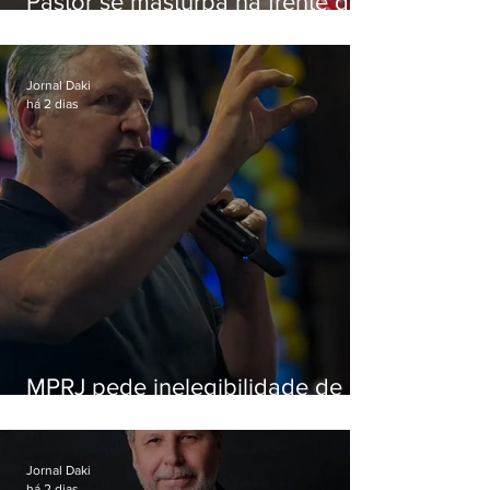
Pastor se masturba na frente de
criança e é preso na Zona Oeste
Jornal Daki
há 2 dias
MPRJ pede inelegibilidade de
Garotinho
Jornal Daki
há 2 dias