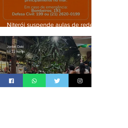
Niterói suspende aulas de rede
municipal por previsão de
ventos fortes nesta sexta (7)
Jornal Daki
há 22 horas
Defesa Civil de Niterói emite