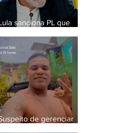
Lula sanciona PL que
amplia pena para crimes
digitais contra crianças
ornal Daki
á 15 horas
Suspeito de gerenciar
tráfico na Lapa é preso