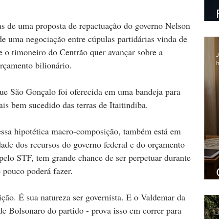
ias de uma proposta de repactuação do governo Nelson 
de uma negociação entre cúpulas partidárias vinda de 
e o timoneiro do Centrão quer avançar sobre a 
J
orçamento bilionário. 
h
que São Gonçalo foi oferecida em uma bandeja para 
is bem sucedido das terras de Itaitindiba.
essa hipotética macro-composição, também está em 
dade dos recursos do governo federal e do orçamento 
 pelo STF, tem grande chance de ser perpetuar durante 
 pouco poderá fazer.
ção. É sua natureza ser governista. E o Valdemar da 
de Bolsonaro do partido - prova isso em correr para 
J