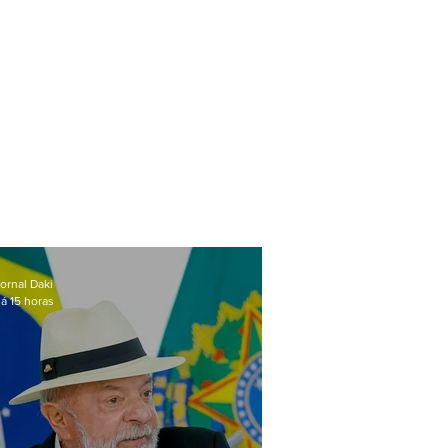
ornal Daki
á 15 horas