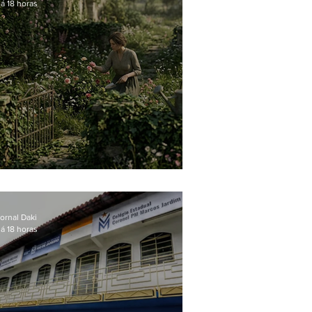
á 18 horas
O jardim que ninguém vê
ornal Daki
á 18 horas