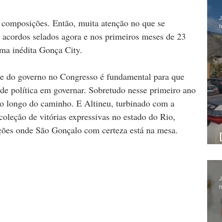
J
as composições. Então, muita atenção no que se 
h
s acordos selados agora e nos primeiros meses de 23 
rma inédita Gonça City.
ase do governo no Congresso é fundamental para que 
de política em governar. Sobretudo nesse primeiro ano 
ao longo do caminho. E Altineu, turbinado com a 
coleção de vitórias expressivas no estado do Rio, 
ações onde São Gonçalo com certeza está na mesa.
J
h