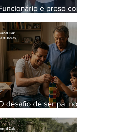
Funcionário é preso com
computadores furtados
do Hospital do Andaraí
ornal Daki
á 18 horas
O desafio de ser pai no
mundo atual
ornal Daki