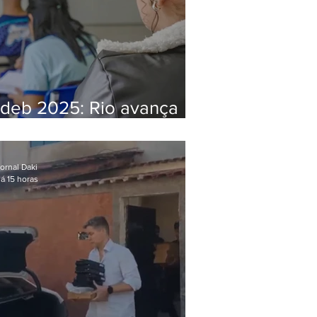
Ideb 2025: Rio avança
nos anos iniciais e fica
acima da média nacional
ornal Daki
á 15 horas