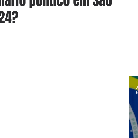
nário político em São
024?
J
h