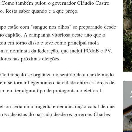
ou. Como também pulou o governador Cláudio Castro. 
h
o. Resta saber quando e a que preço.
upo estão com "sangue nos olhos" se preparando desde 
no capitão. A campanha vitoriosa deste ano que o 
zou em torno disso e teve como principal mola 
com a nominata da federação, que inclui PCdoB e PV, 
dores nas próximas eleições. 
 São Gonçalo se organiza no sentido de atuar de modo 
em se tornar hegemônico na cidade entre as forças de 
am em ter algum tipo de protagonismo eleitoral. 
J
h
lson seria uma tragédia e demonstração cabal de que 
ros adesistas do passado desde os governos Charles 