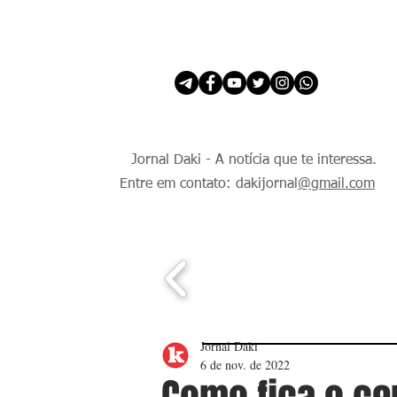
INÍCIO
É Daki. E de todo Mundo.
Jornal Daki - A notícia que te interessa.
Entre em contato: dakijornal
@gmail.com
Jornal Daki
6 de nov. de 2022