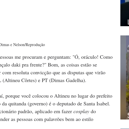
Dimas e Nelson/Reprodução
J
h
s pessoas me procuram e perguntam: "Ó, oráculo! Como 
çalo daki pra frente?" Bom, as coisas estão se 
 com resoluta convicção que as disputas que virão 
 (Altineu Côrtes) e PT (Dimas Gadelha). 
, porque você colocou o Altineu no lugar do prefeito 
da quitanda (governo) é o deputado de Santa Isabel. 
ionário padrão, aplicado em fazer 
cosplay
 do 
ender as pessoas com palavrões bem ao estilo 