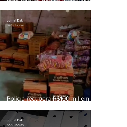
superam meta nacional da
educação
Jornal Daki
há 18 horas
Polícia recupera R$100 mil em
carga roubada na Baixada
Fluminense
Jornal Daki
há 18 horas