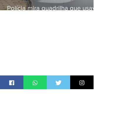
Polícia mira quadrilha que usava
roubo de veículos para financiar
o Comando Vermelho