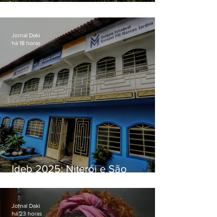
O jardim que ninguém vê
Jornal Daki
há 18 horas
Ideb 2025: Niterói e São
Gonçalo têm desempenhos
distintos no ensino médio; veja
Jornal Daki
há 23 horas