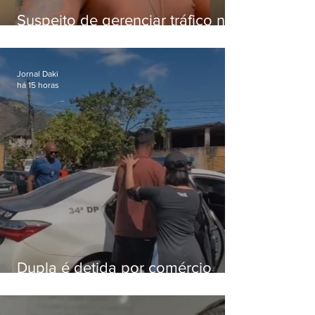
Suspeito de gerenciar tráfico na
Lapa é preso após meses
foragido
Jornal Daki
há 15 horas
Dupla é detida por comércio
ilegal de animais silvestres em
Bangu