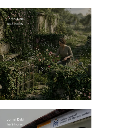
atual
Jornal Daki
há 8 horas
O jardim que ninguém vê
Jornal Daki
há 9 horas