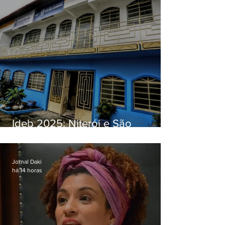
Ideb 2025: Niterói e São
Gonçalo têm desempenhos
distintos no ensino médio; veja
Jornal Daki
há 14 horas