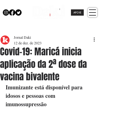
APOIE
Jornal Daki
12 de dez. de 2023
Covid-19: Maricá inicia
aplicação da 2ª dose da
vacina bivalente
Imunizante está disponível para 
idosos e pessoas com 
imunossupressão