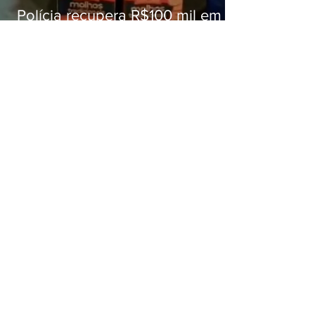
Polícia recupera R$100 mil em
carga roubada na Baixada
Fluminense