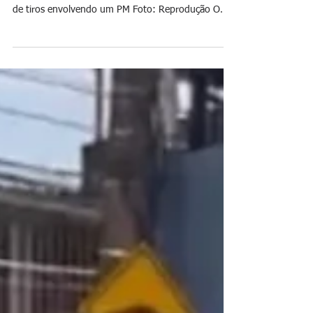
há 3 dias
Candidato a deputado federal é
baleado e morre na Baixada
Polícia Civil investiga se o disparo que atingiu
Wallace do Sacramento tem relação com uma troca
de tiros envolvendo um PM Foto: Reprodução O
candidato a deputado federal Wallace do
Sacramento (Republicanos), 50 anos, morreu após
ser baleado na tarde desta segunda-feira (3), em
São João de Meriti, na Baixada Fluminense. O
empresário chegou a ser socorrido em estado
gravíssimo para o hospital municipal da região, mas
não resistiu. Segundo a Polícia Civil, o caso teve
início qu