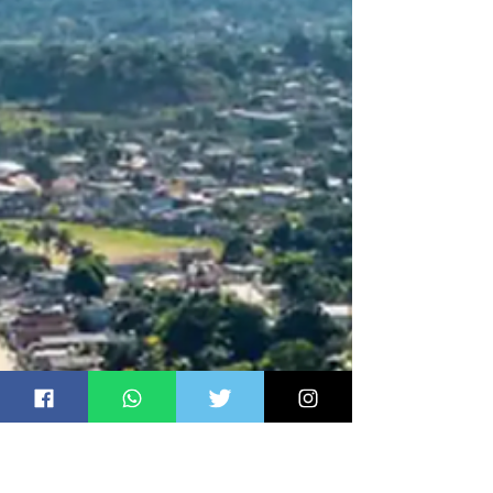
Benedita, sobre encontro com
Paes e Isaac em SG: 'É a primeira
vez que eu vejo uma reunião
desse tamanho'; vídeo
A mobilização histórica que reuniu 3 mil pessoas e
emocionou Benedita da Silva consolidou Isaac
Ricalde como o principal nome da Frente Ampla em
São Gonçalo na disputa por uma cadeira na Alerj
`Por Cláudio Figueiras Paes, Márcio, Bené, Bia e
Isaac/Foto. divulgação "Impactante".
"Surpreendente!". Essas foram as reações mais
comuns do público presente ao encontro com
Eduardo Paes (PSD) e Benedita da Silva (PT),
promovido pelo vereador e candidato a deputado
estadual Isaac Rical