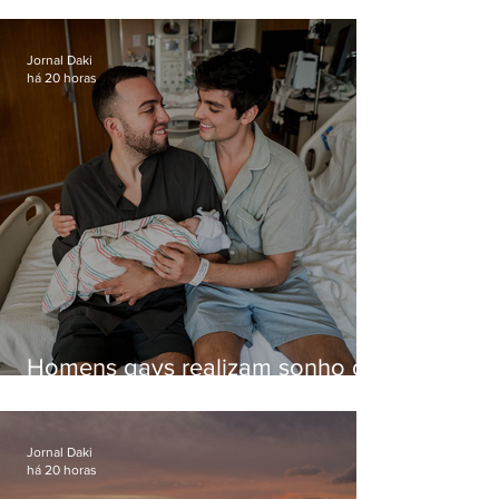
helicóptero pela internet
enquanto aguardava segundo
voo
Jornal Daki
há 20 horas
Homens gays realizam sonho de
ter filhos em novas formas de
paternidade
Jornal Daki
há 20 horas