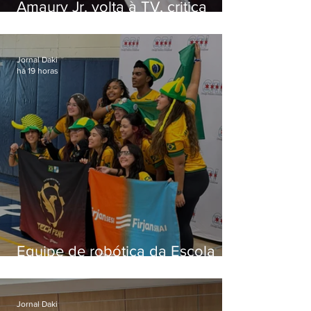
Amaury Jr. volta à TV, critica
'jabá' e diz que as pessoas
viraram colunistas de si mesmas
Jornal Daki
há 19 horas
Equipe de robótica da Escola
Firjan Sesi São Gonçalo vence
prêmio internacional nos EUA
Jornal Daki