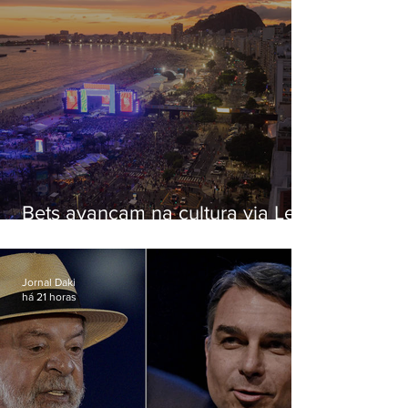
Bets avançam na cultura via Lei
Rouanet e criam dilema para
artistas
Jornal Daki
há 21 horas