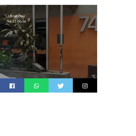
sexta-feira (07)
Jornal Daki
há 23 horas
Homem é preso por denúncia
de importunação sexual em
Alcântara
Jornal Daki
há 2 dias