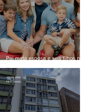
Pai mata esposa e seis filhos nos
EUA e não terá funeral
Jornal Daki
há 17 horas