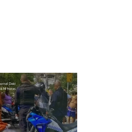
ornal Daki
á 14 horas