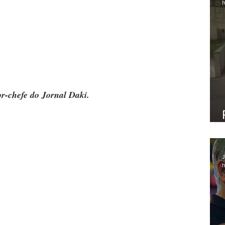
h
or-chefe do Jornal Daki.
J
h