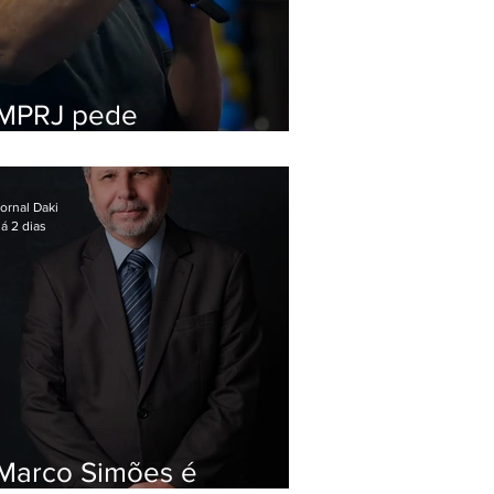
MPRJ pede
inelegibilidade de
Garotinho
ornal Daki
á 2 dias
Marco Simões é