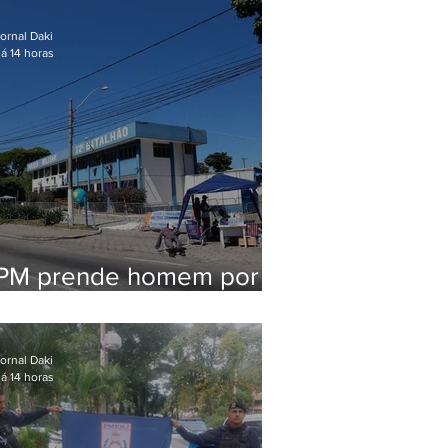
em Maricá
ornal Daki
á 14 horas
PM prende homem por
pensão alimentícia em
Niterói
ornal Daki
á 14 horas