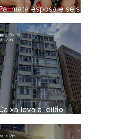
Pai mata esposa e seis
filhos nos EUA e não terá
funeral
ornal Daki
á 2 dias
Caixa leva a leilão
apartamento de Eduardo
Bolsonaro em Botafogo
ornal Daki