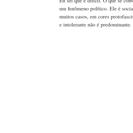
Eu sei que é difícil. O que se co
um fenômeno político. Ele é social
muitos casos, em cores protofascis
e intolerante não é predominante