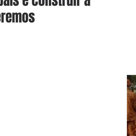
país e construir a
eremos
J
h