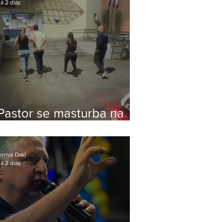
á 2 dias
Pastor se masturba na
frente de criança e é
preso na Zona Oeste
ornal Daki
á 2 dias