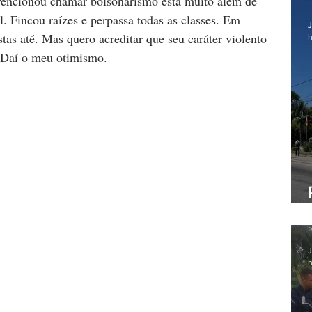
nvencionou chamar bolsonarismo está muito além de 
. Fincou raízes e perpassa todas as classes. Em 
J
tas até. Mas quero acreditar que seu caráter violento 
h
. Daí o meu otimismo.
J
h