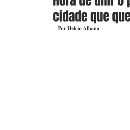
Hora de unir o 
cidade que qu
Por Helcio Albano