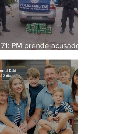
171: PM prende acusado
de estelionato em
restaurante de Niterói
ornal Daki
á 2 dias