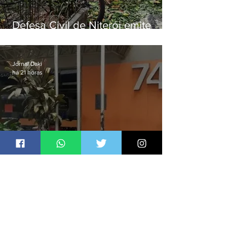
Defesa Civil de Niterói emite
aviso de ventos fortes para esta
sexta-feira (07)
Jornal Daki
há 21 horas
Homem é preso por denúncia
de importunação sexual em
Alcântara