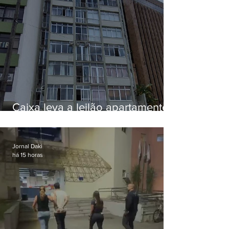
Caixa leva a leilão apartamento
de Eduardo Bolsonaro em
Botafogo
Jornal Daki
há 15 horas