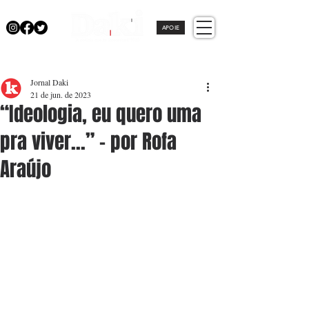
APOIE
Jornal Daki
21 de jun. de 2023
“Ideologia, eu quero uma
pra viver...” - por Rofa
Araújo