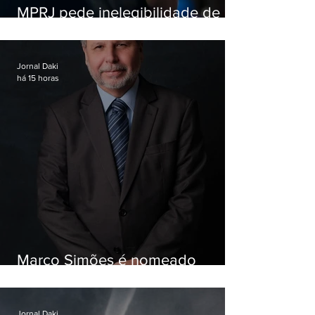
MPRJ pede inelegibilidade de
Garotinho
Jornal Daki
há 15 horas
Marco Simões é nomeado
secretário de Estado de Governo
Jornal Daki