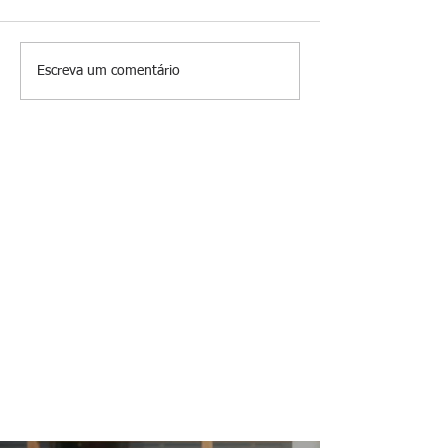
Prevenir é melhor
Escreva um comentário