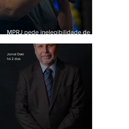
MPRJ pede inelegibilidade de
Garotinho
Jornal Daki
há 2 dias