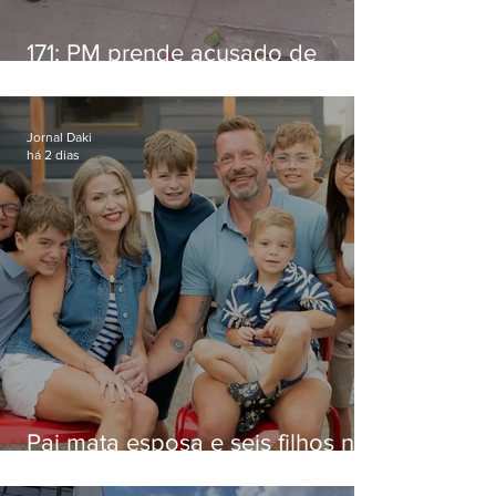
171: PM prende acusado de
estelionato em restaurante de
Niterói
Jornal Daki
há 2 dias
Pai mata esposa e seis filhos nos
EUA e não terá funeral