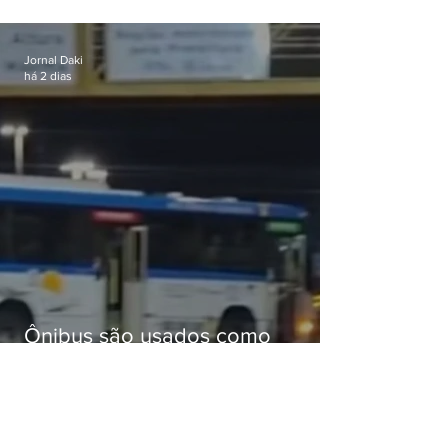
celular no Méier acumula 37
passagens
Jornal Daki
há 2 dias
Ônibus são usados como
barricadas durante operação na
Gardênia Azul