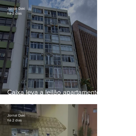
Jornal Daki
há 2 dias
Caixa leva a leilão apartamento
de Eduardo Bolsonaro em
Botafogo
Jornal Daki
há 2 dias