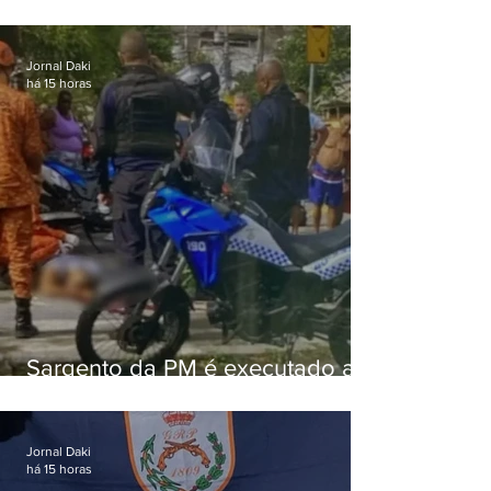
Jornal Daki
há 15 horas
Sargento da PM é executado a
tiros enquanto estava de folga
em Vaz Lobo
Jornal Daki
há 15 horas