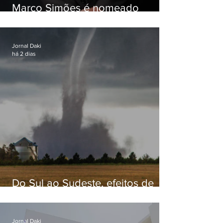
Marco Simões é nomeado
secretário de Estado de Governo
Jornal Daki
há 2 dias
Do Sul ao Sudeste, efeitos de
ciclone-bomba causam
apreensão na população
Jornal Daki