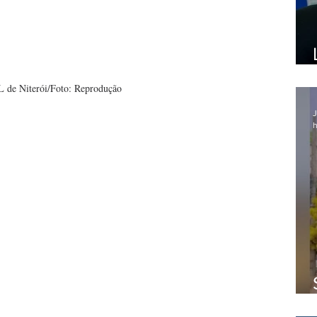
 de Niterói/Foto: Reprodução
J
h