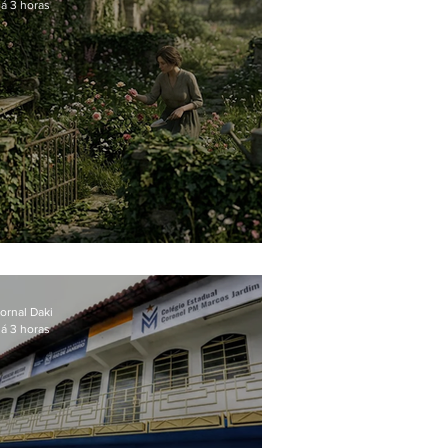
á 3 horas
O jardim que ninguém vê
ornal Daki
á 3 horas