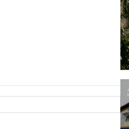
h
J
h
l é