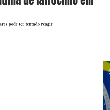
tima de latrocínio em
ares pode ter tentado reagir
J
h