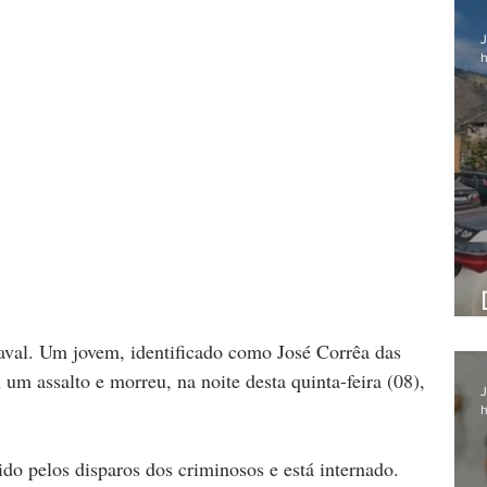
J
h
aval. Um jovem, identificado como José Corrêa das 
um assalto e morreu, na noite desta quinta-feira (08), 
J
h
do pelos disparos dos criminosos e está internado. 