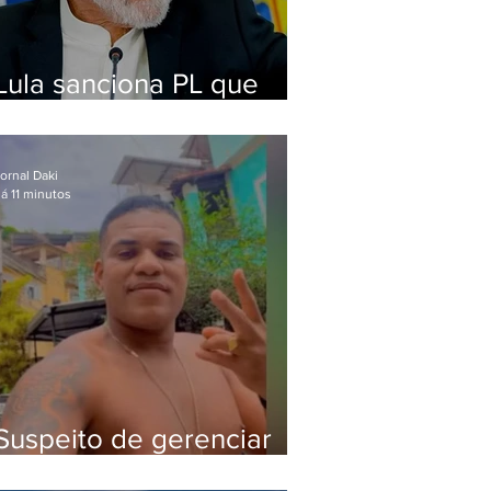
Lula sanciona PL que
amplia pena para crimes
digitais contra crianças
ornal Daki
á 11 minutos
Suspeito de gerenciar
tráfico na Lapa é preso