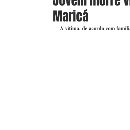
Jovem morre ví
Maricá
 A vítima, de acordo com famili