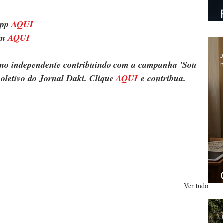
pp 
AQUI
m 
AQUI
J
ismo independente contribuindo com a campanha 'Sou 
h
oletivo do Jornal Daki. Clique 
AQUI
 e contribua.
Ver tudo
J