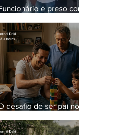
Funcionário é preso com
computadores furtados
do Hospital do Andaraí
ornal Daki
á 3 horas
O desafio de ser pai no
mundo atual
ornal Daki