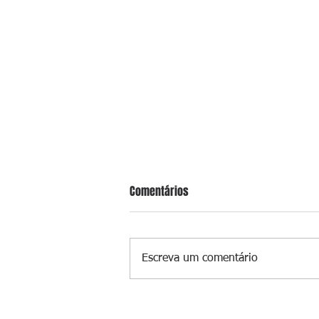
Comentários
Escreva um comentário
Acusado de estupro de vulneráve