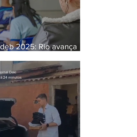
Ideb 2025: Rio avança
nos anos iniciais e fica
acima da média nacional
ornal Daki
á 24 minutos