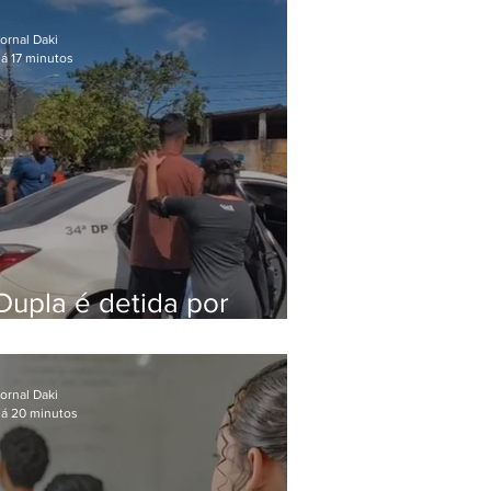
após meses foragido
ornal Daki
á 17 minutos
Dupla é detida por
comércio ilegal de
animais silvestres em
Bangu
ornal Daki
á 20 minutos