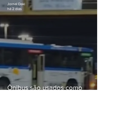
Jornal Daki
há 2 dias
Ônibus são usados como
barricadas durante operação na
Gardênia Azul