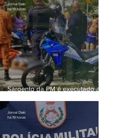
Jornal Daki
há 19 horas
Sargento da PM é executado a
tiros enquanto estava de folga
em Vaz Lobo
Jornal Daki
há 19 horas