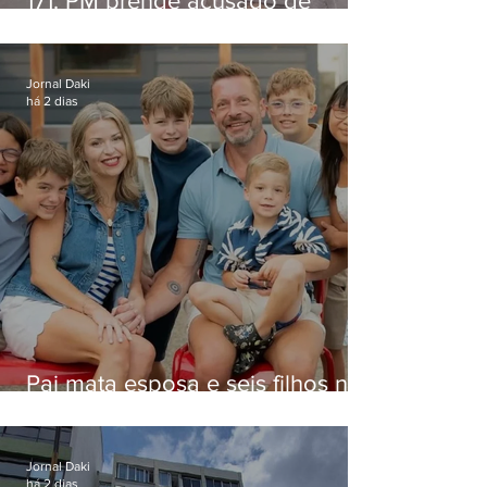
171: PM prende acusado de
estelionato em restaurante de
Niterói
Jornal Daki
há 2 dias
Pai mata esposa e seis filhos nos
EUA e não terá funeral
Jornal Daki
há 2 dias