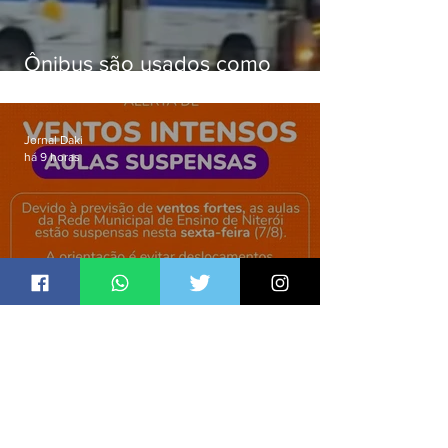
Ônibus são usados como
barricadas durante operação na
Gardênia Azul
Jornal Daki
há 9 horas
Niterói suspende aulas de rede
municipal por previsão de