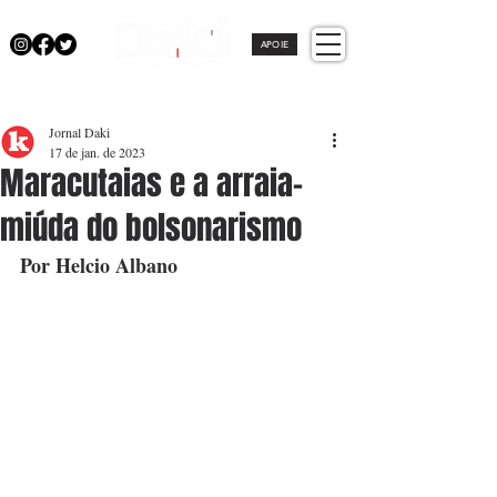
APOIE
Jornal Daki
17 de jan. de 2023
Maracutaias e a arraia-
miúda do bolsonarismo
Por Helcio Albano