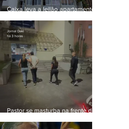
Caixa leva a leilão apartamento
de Eduardo Bolsonaro em
Botafogo
Jornal Daki
há 3 horas
Pastor se masturba na frente de
criança e é preso na Zona Oeste