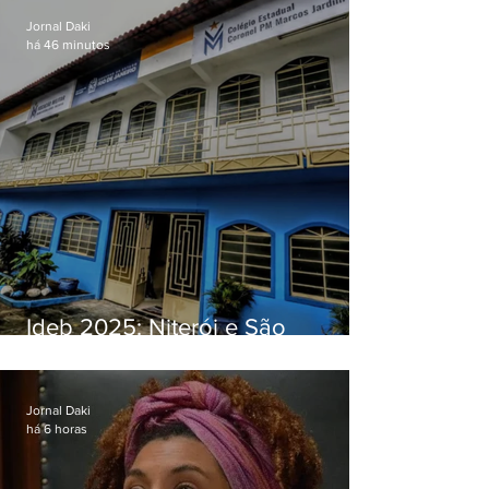
Jornal Daki
há 46 minutos
Ideb 2025: Niterói e São
Gonçalo têm desempenhos
distintos no ensino médio; veja
Jornal Daki
há 6 horas