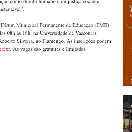
ação como direito humano com justiça social e 
stentável”. 
J
h
o Fórum Municipal Permanente de Educação (FME) 
das 08h às 18h, na Universidade de Vassouras 
Roberto Silveira, no Flamengo. As inscrições podem 
/eeixf
. As vagas são gratuitas e limitadas.
J
h