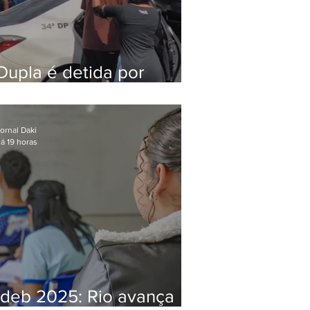
Dupla é detida por
comércio ilegal de
animais silvestres em
Bangu
ornal Daki
á 19 horas
Ideb 2025: Rio avança