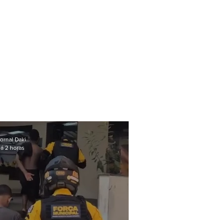
ornal Daki
á 2 horas