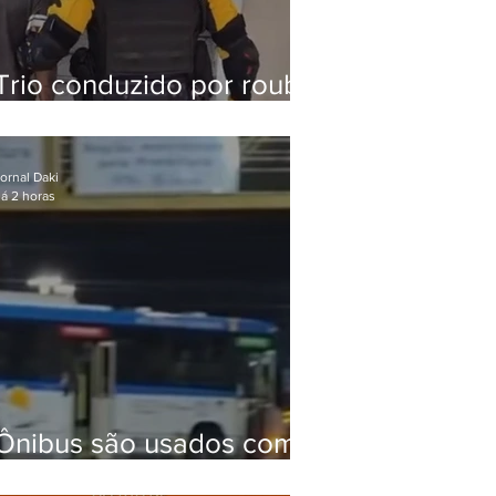
Trio conduzido por roubo
de celular no Méier
acumula 37 passagens
ornal Daki
á 2 horas
Ônibus são usados como
barricadas durante