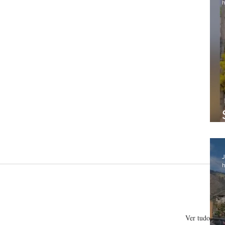
h
J
h
Ver tudo