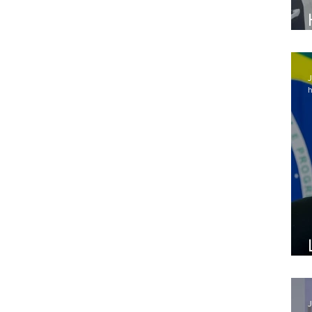
J
h
J