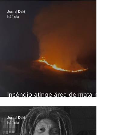
embaixadora
Jornal Daki
há 1 dia
Incêndio atinge área de mata na
Serra do Vulcão, em Nova
Iguaçu
Jornal Daki
há 1 dia