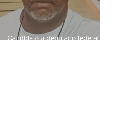
Candidato a deputado federal é
baleado e morre na Baixada