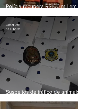
Polícia recupera R$100 mil em
carga roubada na Baixada
Fluminense
Jornal Daki
há 10 horas
Suspeitos de tráfico de animais
silvestres são presos com 50
aves