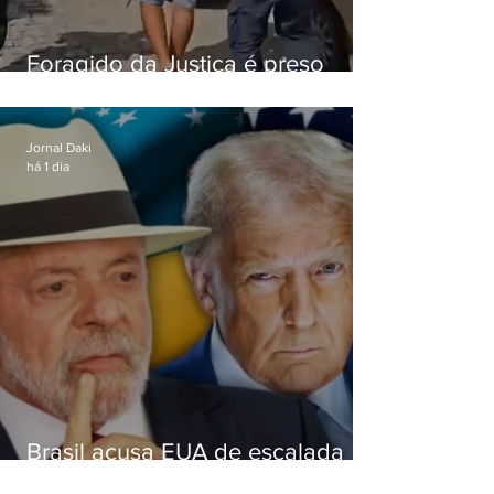
Foragido da Justiça é preso
durante abordagem da PM na
RJ-106, em Maricá
Jornal Daki
há 1 dia
Brasil acusa EUA de escalada
hostil após revogar visto de