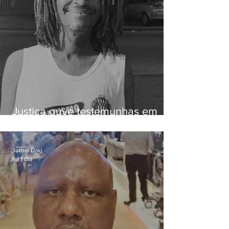
Justiça ouve testemunhas em
caso de homem morto por
dívida de R$ 25
Jornal Daki
há 1 dia