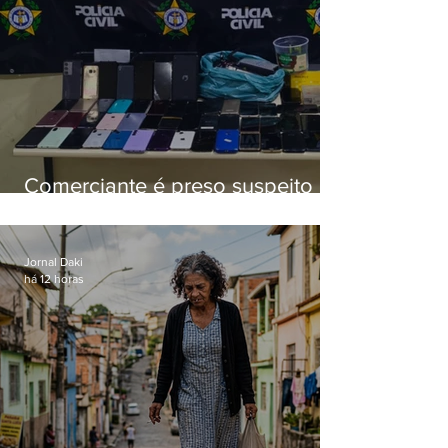
Comerciante é preso suspeito de
manter celulares roubados em
loja
Jornal Daki
há 12 horas