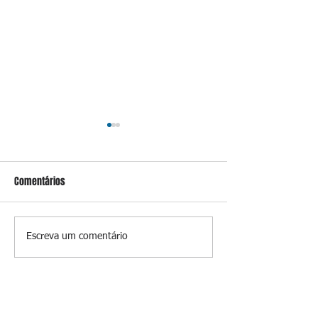
Comentários
Ideb aponta que só anos
Brasil acusa EUA 
Escreva um comentário
iniciais superam meta
hostil após revoga
nacional da educação
embaixadora