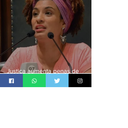
Justiça aumenta penas de
Ronnie Lessa e Élcio Queiroz
pelo assassinato de Marielle
Franco
Jornal Daki
há 12 horas