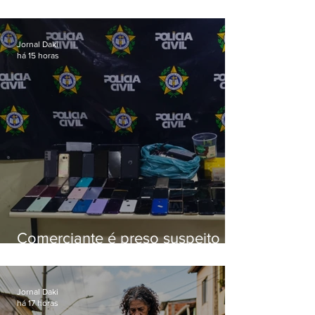
esquema de golpes contra
aposentados é preso
Jornal Daki
há 15 horas
Comerciante é preso suspeito de
manter celulares roubados em
loja
Jornal Daki
há 17 horas