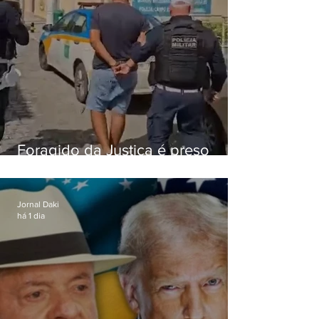
Foragido da Justiça é preso
durante abordagem da PM na
RJ-106, em Maricá
Jornal Daki
há 1 dia