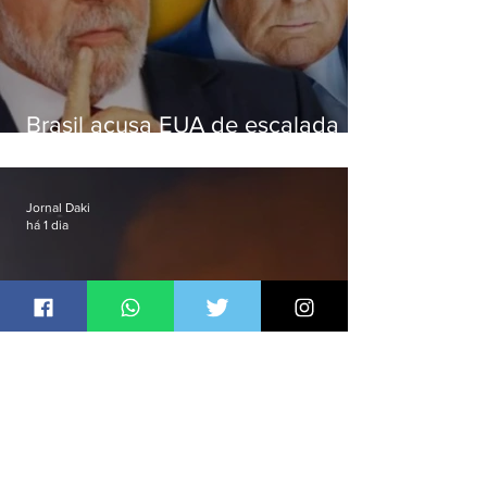
Brasil acusa EUA de escalada
hostil após revogar visto de
embaixadora
Jornal Daki
há 1 dia