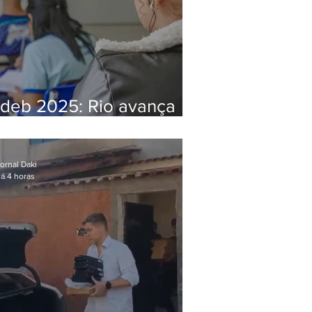
Ideb 2025: Rio avança
nos anos iniciais e fica
acima da média nacional
ornal Daki
á 4 horas