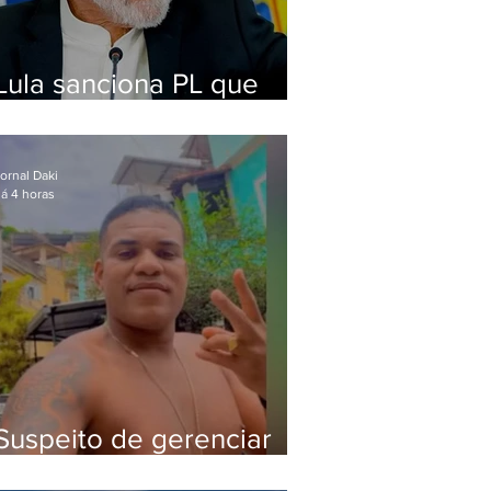
Lula sanciona PL que
amplia pena para crimes
digitais contra crianças
ornal Daki
á 4 horas
Suspeito de gerenciar
tráfico na Lapa é preso