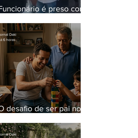
Funcionário é preso com
computadores furtados
do Hospital do Andaraí
ornal Daki
á 6 horas
O desafio de ser pai no
mundo atual
ornal Daki