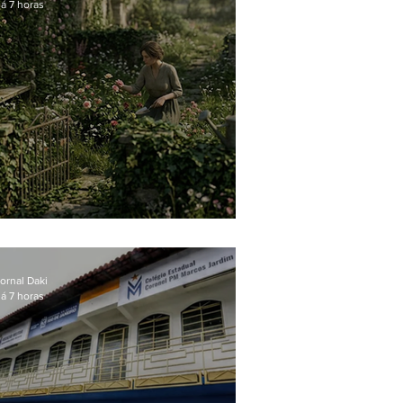
á 7 horas
O jardim que ninguém vê
ornal Daki
á 7 horas