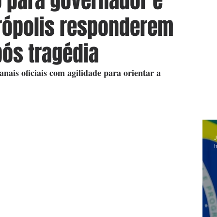
 para governador e
trópolis responderem
ós tragédia
ais oficiais com agilidade para orientar a 
J
h