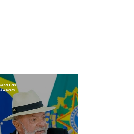
ornal Daki
á 4 horas