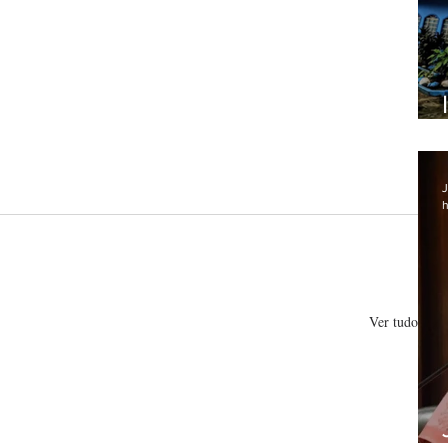
J
h
Ver tudo