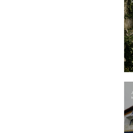
h
J
h