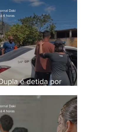
após meses foragido
ornal Daki
á 4 horas
Dupla é detida por
comércio ilegal de
animais silvestres em
Bangu
ornal Daki
á 4 horas