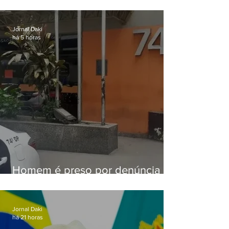
aviso de ventos fortes para esta
sexta-feira (07)
Jornal Daki
há 5 horas
Homem é preso por denúncia
de importunação sexual em
Alcântara
Jornal Daki
há 21 horas