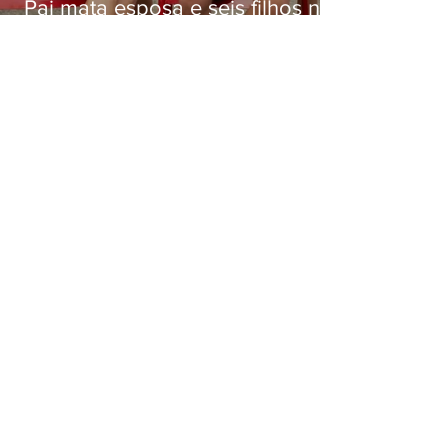
Pai mata esposa e seis filhos nos
EUA e não terá funeral