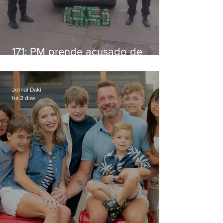
171: PM prende acusado de
estelionato em restaurante de
Niterói
Jornal Daki
há 2 dias