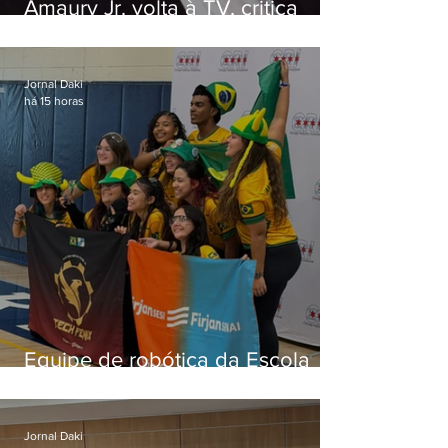
Amaury Jr. volta à TV, critica
'jabá' e diz que as pessoas
viraram colunistas de si mesmas
Jornal Daki
há 15 horas
Equipe de robótica da Escola
Firjan Sesi São Gonçalo vence
prêmio internacional nos EUA
Jornal Daki