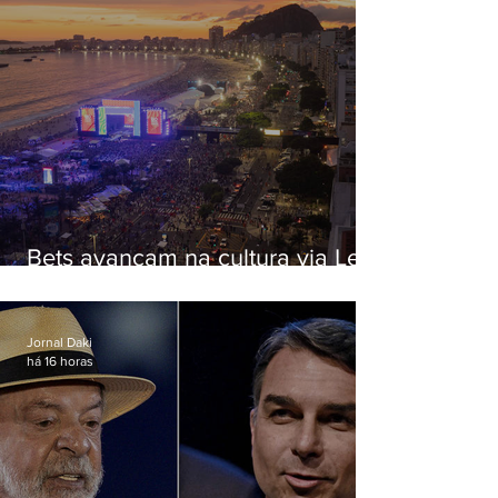
Bets avançam na cultura via Lei
Rouanet e criam dilema para
artistas
Jornal Daki
há 16 horas