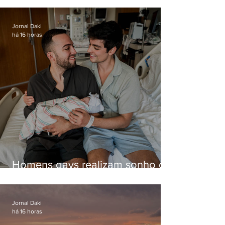
enquanto aguardava segundo
voo
Jornal Daki
há 16 horas
Homens gays realizam sonho de
ter filhos em novas formas de
paternidade
Jornal Daki
há 16 horas