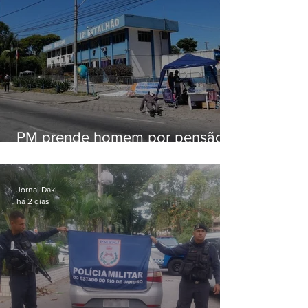
PM prende homem por pensão
alimentícia em Niterói
Jornal Daki
há 2 dias