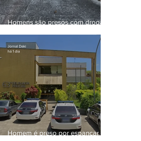
Homens são presos com drogas
e arma de fogo no Brejal
Jornal Daki
há 1 dia
Homem é preso por espancar
companheira até a morte após