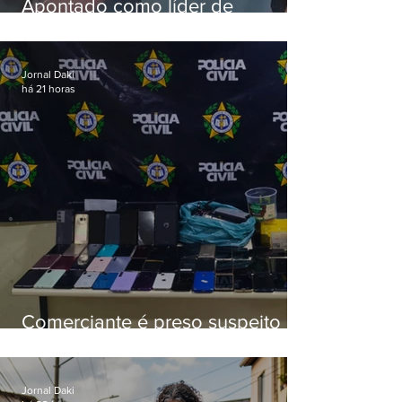
Apontado como líder de
esquema de golpes contra
aposentados é preso
Jornal Daki
há 21 horas
Comerciante é preso suspeito de
manter celulares roubados em
loja
Jornal Daki