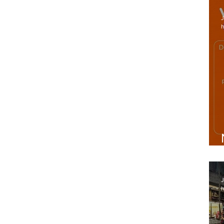
J
h
J
h