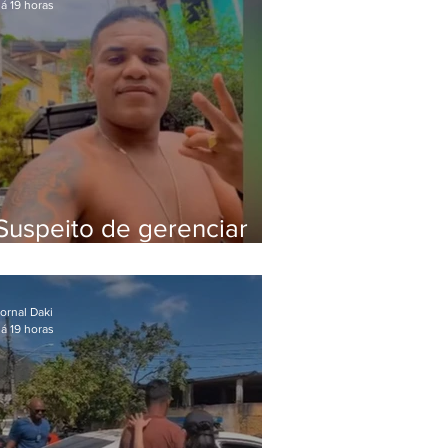
á 19 horas
Suspeito de gerenciar
tráfico na Lapa é preso
após meses foragido
ornal Daki
á 19 horas