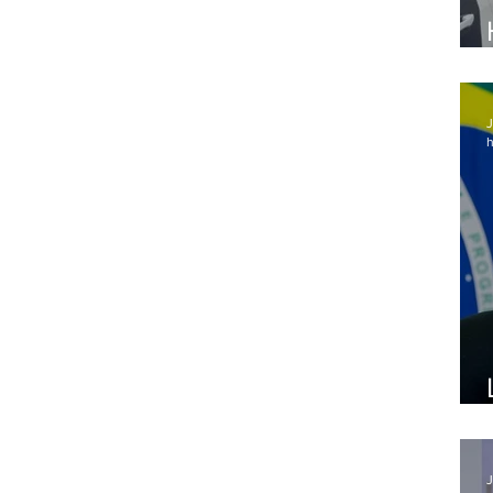
J
h
J