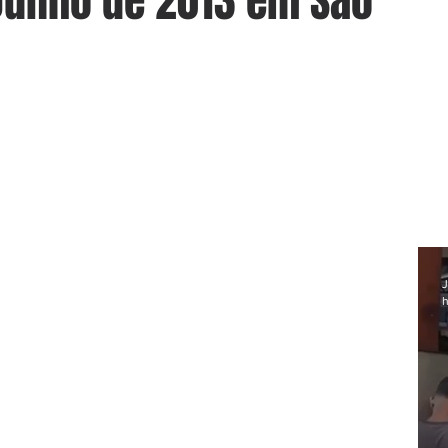
Junho de 2013 em São
J
h