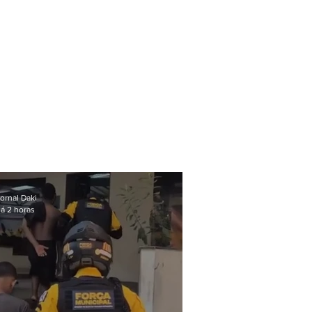
ornal Daki
á 2 horas