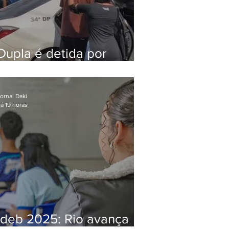
Dupla é detida por
comércio ilegal de
animais silvestres em
Bangu
ornal Daki
á 19 horas
Ideb 2025: Rio avança