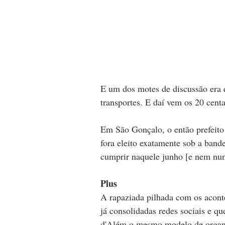
E um dos motes de discussão era q
transportes. E daí vem os 20 cent
Em São Gonçalo, o então prefeito
fora eleito exatamente sob a band
cumprir naquele junho [e nem nun
Plus
A rapaziada pilhada com os acont
já consolidadas redes sociais e qu
d'Além o mesmo modelo de organi