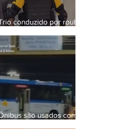
Trio conduzido por roubo
de celular no Méier
acumula 37 passagens
ornal Daki
á 2 horas
Ônibus são usados como
barricadas durante