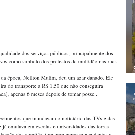
h
ualidade dos serviços públicos, principalmente dos 
avos como símbolo dos protestos da multidão nas ruas.
 da época, Neilton Mulim, deu um azar danado. Ele 
eira do transporte a R$ 1,50 que não conseguira 
ca], apenas 6 meses depois de tomar posse...
J
h
ecimentos que inundavam o noticiário das TVs e das 
e já emulava em escolas e universidades das terras 
zação dos comitês, tomaram como nunca dantes a 