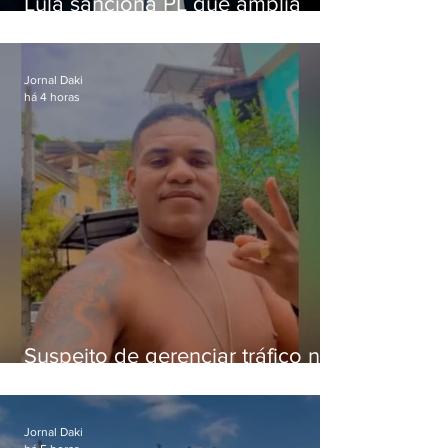
Lula sanciona PL que amplia
pena para crimes digitais contra
crianças
Jornal Daki
há 4 horas
Suspeito de gerenciar tráfico na
Lapa é preso após meses
foragido
Jornal Daki