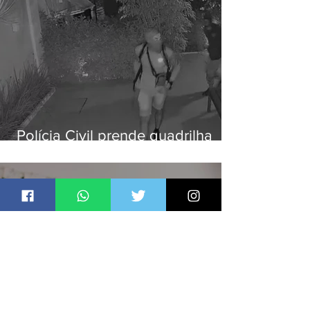
Polícia Civil prende quadrilha
especializada em roubos a
residências de luxo no Rio
Jornal Daki
há 1 dia