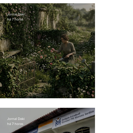
Jornal Daki
há 7 horas
O jardim que ninguém vê
Jornal Daki
há 7 horas