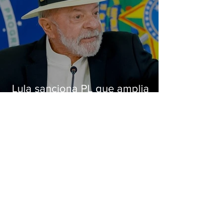
Lula sanciona PL que amplia
pena para crimes digitais contra
crianças