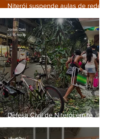
Niterói suspende aulas de rede
municipal por previsão de
ventos fortes nesta sexta (7)
Jornal Daki
há 16 horas
Defesa Civil de Niterói emite
aviso de ventos fortes para esta
sexta-feira (07)
Jornal Daki