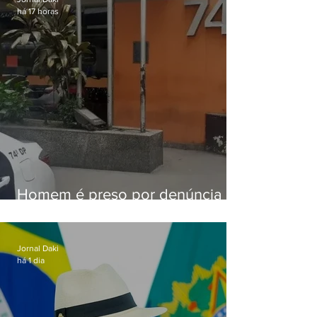
há 17 horas
Homem é preso por denúncia
de importunação sexual em
Alcântara
Jornal Daki
há 1 dia