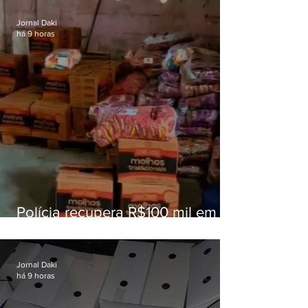
educação
Jornal Daki
há 9 horas
Polícia recupera R$100 mil em
carga roubada na Baixada
Fluminense
Jornal Daki
há 9 horas