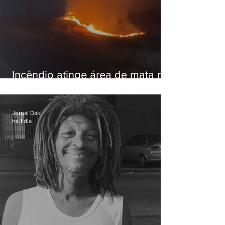
Incêndio atinge área de mata na
Serra do Vulcão, em Nova
Iguaçu
Jornal Daki
há 1 dia