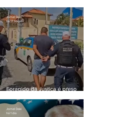
roubo de veículos para financiar
o Comando Vermelho
Jornal Daki
há 17 horas
Foragido da Justiça é preso
durante abordagem da PM na
RJ-106, em Maricá
Jornal Daki
há 1 dia