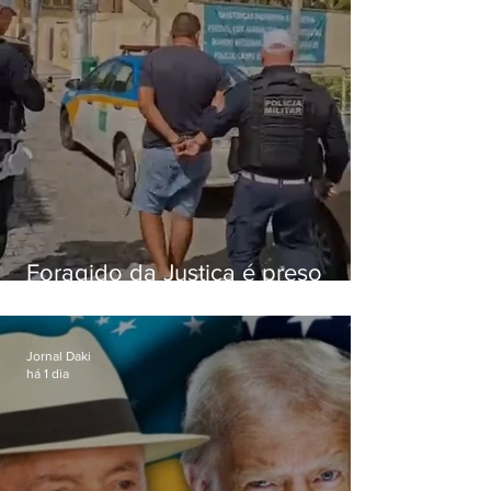
Foragido da Justiça é preso
durante abordagem da PM na
RJ-106, em Maricá
Jornal Daki
há 1 dia