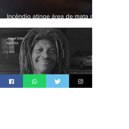
Incêndio atinge área de mata na
Serra do Vulcão, em Nova
Iguaçu
Jornal Daki
há 1 dia
Justiça ouve testemunhas em
caso de homem morto por