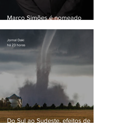
Marco Simões é nomeado
secretário de Estado de Governo
Jornal Daki
há 23 horas
Do Sul ao Sudeste, efeitos de
ciclone-bomba causam