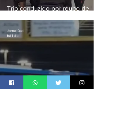
Trio conduzido por roubo de
celular no Méier acumula 37
passagens
Jornal Daki
há 1 dia
Ônibus são usados como
barricadas durante operação na
Gardênia Azul