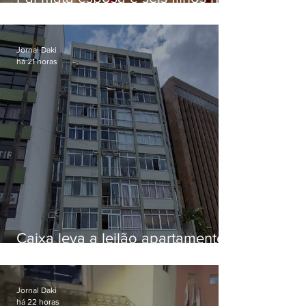
EUA e não terá funeral
Jornal Daki
há 21 horas
Caixa leva a leilão apartamento
de Eduardo Bolsonaro em
Botafogo
Jornal Daki
há 22 horas