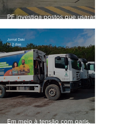
PF investiga postos que usaram
licença falsa com assinatura de
secretário morto em 2020
Jornal Daki
há 2 dias
Em meio à tensão com garis,
Força Ambiental fez aditivo de