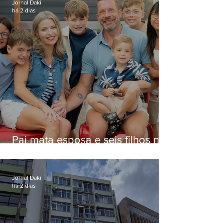
Jornal Daki
há 2 dias
Pai mata esposa e seis filhos nos
EUA e não terá funeral
Jornal Daki
há 2 dias