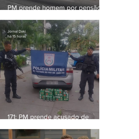
PM prende homem por pensão
alimentícia em Niterói
Jornal Daki
há 15 horas
171: PM prende acusado de
estelionato em restaurante de
Niterói