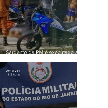
Sargento da PM é executado a
tiros enquanto estava de folga
em Vaz Lobo
Jornal Daki
há 15 horas