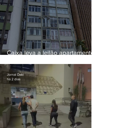
Caixa leva a leilão apartamento
de Eduardo Bolsonaro em
Botafogo
Jornal Daki
há 2 dias