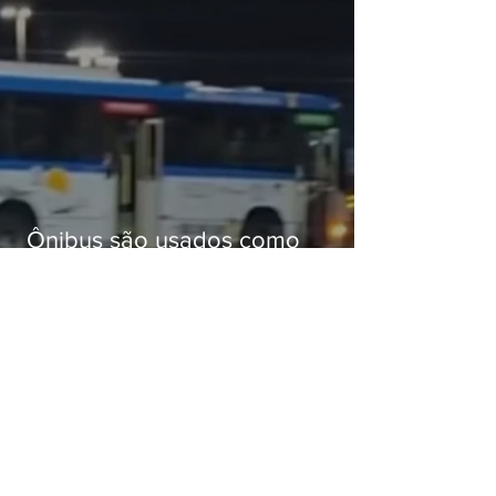
Ônibus são usados como
barricadas durante operação na
Gardênia Azul