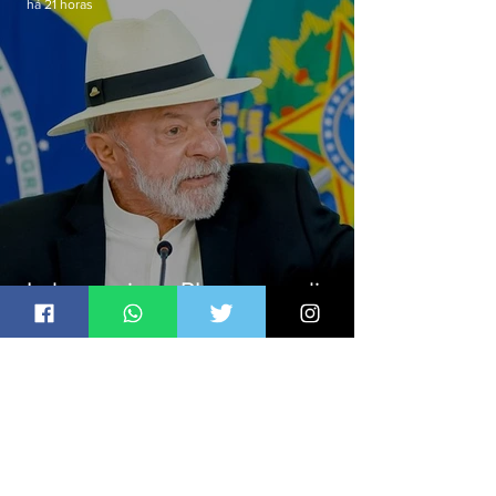
há 21 horas
Lula sanciona PL que amplia
pena para crimes digitais contra
crianças
Jornal Daki
há 21 horas