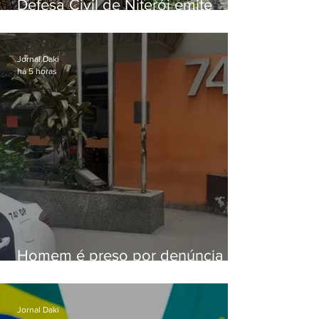
Defesa Civil de Niterói emite
aviso de ventos fortes para esta
sexta-feira (07)
Jornal Daki
há 5 horas
Homem é preso por denúncia
de importunação sexual em
Alcântara
Jornal Daki