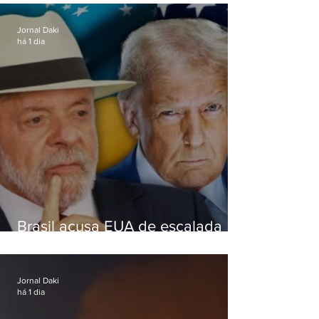
RJ-106, em Maricá
Jornal Daki
há 1 dia
Brasil acusa EUA de escalada
hostil após revogar visto de
embaixadora
Jornal Daki
há 1 dia