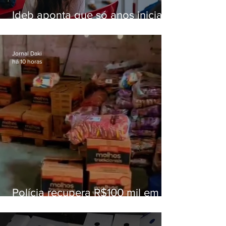
Ideb aponta que só anos iniciais
superam meta nacional da
educação
Jornal Daki
há 10 horas
Polícia recupera R$100 mil em
carga roubada na Baixada
Fluminense