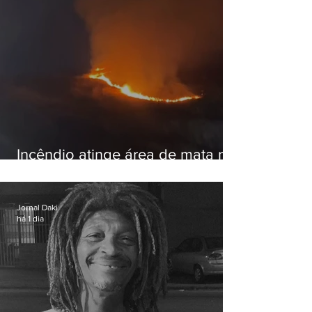
Incêndio atinge área de mata na
Serra do Vulcão, em Nova
Iguaçu
Jornal Daki
há 1 dia