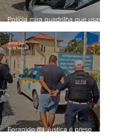
Polícia mira quadrilha que usava
roubo de veículos para financiar
o Comando Vermelho
Jornal Daki
há 18 horas
Foragido da Justiça é preso
durante abordagem da PM na