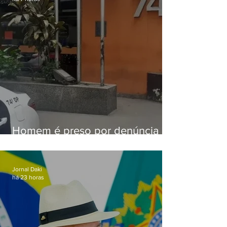
Homem é preso por denúncia
de importunação sexual em
Alcântara
Jornal Daki
há 23 horas