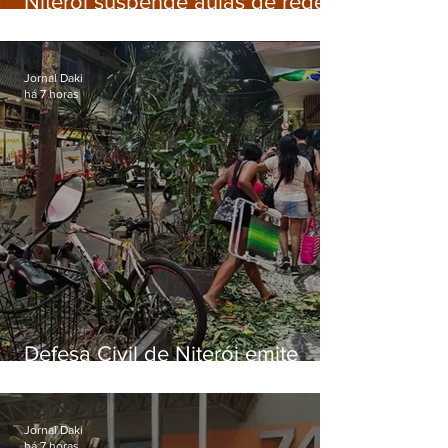
Niterói suspende aulas de rede
municipal por previsão de
ventos fortes nesta sexta (7)
Jornal Daki
há 7 horas
Defesa Civil de Niterói emite
aviso de ventos fortes para esta
sexta-feira (07)
Jornal Daki
há 7 horas