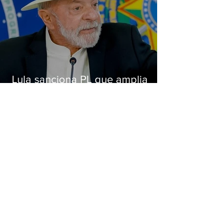
Lula sanciona PL que amplia
pena para crimes digitais contra
crianças