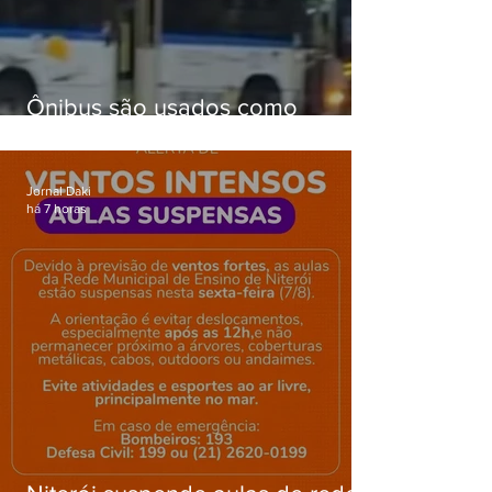
Ônibus são usados como
barricadas durante operação na
Gardênia Azul
Jornal Daki
há 7 horas