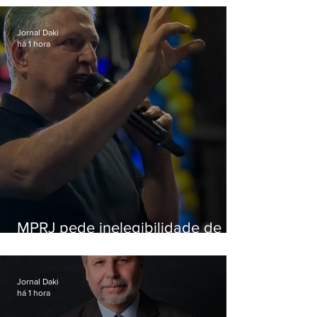
Jornal Daki
há 1 hora
MPRJ pede inelegibilidade de
Garotinho
Jornal Daki
há 1 hora