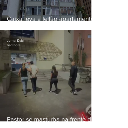
Caixa leva a leilão apartamento
de Eduardo Bolsonaro em
Botafogo
Jornal Daki
há 1 hora
Pastor se masturba na frente de
criança e é preso na Zona Oeste