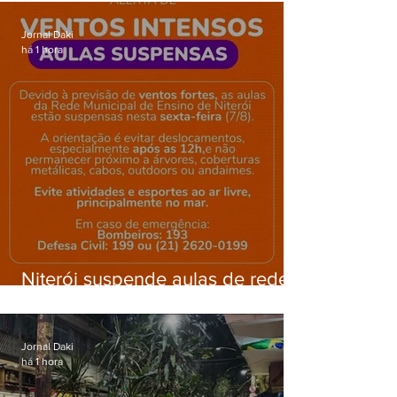
Gardênia Azul
Jornal Daki
há 1 hora
Niterói suspende aulas de rede
municipal por previsão de
ventos fortes nesta sexta (7)
Jornal Daki
há 1 hora