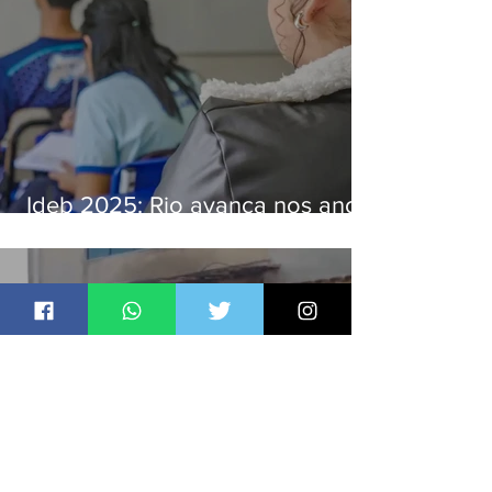
Ideb 2025: Rio avança nos anos
iniciais e fica acima da média
nacional
Jornal Daki
há 18 horas