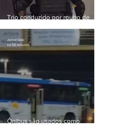
Trio conduzido por roubo de
celular no Méier acumula 37
passagens
Jornal Daki
há 59 minutos
Ônibus são usados como
barricadas durante operação na