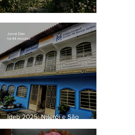
O jardim que ninguém vê
Jornal Daki
há 44 minutos
Ideb 2025: Niterói e São
Gonçalo têm desempenhos
distintos no ensino médio; veja