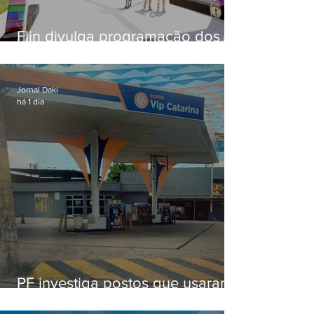
Flin divulga programação dos
dois primeiros dias; evento
começa na próxima quinta (13)
em Niterói
Jornal Daki
há 1 dia
PF investiga postos que usaram
licença falsa com assinatura de