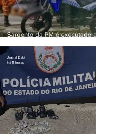
Sargento da PM é executado a
tiros enquanto estava de folga
em Vaz Lobo
Jornal Daki
há 5 horas