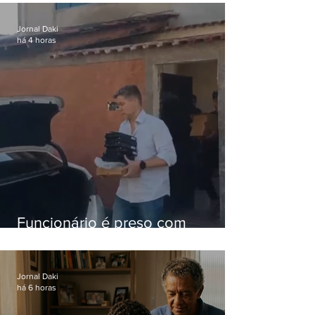
nacional
Jornal Daki
há 4 horas
Funcionário é preso com
computadores furtados do
Hospital do Andaraí
Jornal Daki
há 6 horas