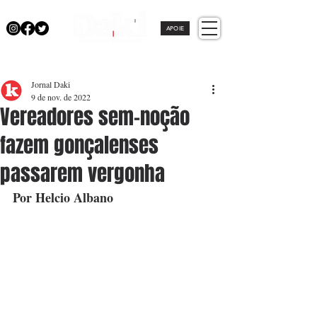
APOIE
Jornal Daki
9 de nov. de 2022
Vereadores sem-noção
fazem gonçalenses
passarem vergonha
Por Helcio Albano