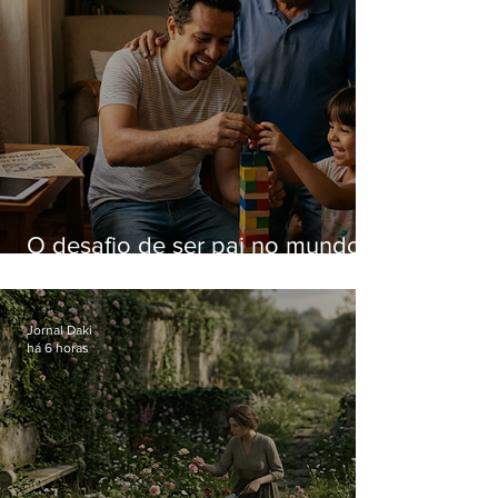
O desafio de ser pai no mundo
atual
Jornal Daki
há 6 horas