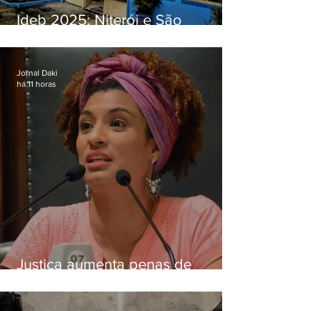
Ideb 2025: Niterói e São
Gonçalo têm desempenhos
distintos no ensino médio; veja
Jornal Daki
há 11 horas
Justiça aumenta penas de
Ronnie Lessa e Élcio Queiroz
pelo assassinato de Marielle