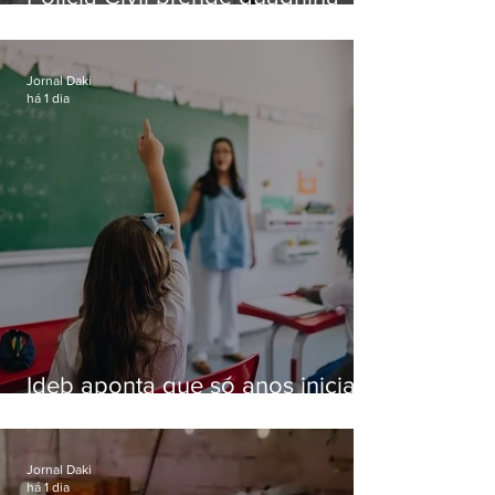
especializada em roubos a
residências de luxo no Rio
Jornal Daki
há 1 dia
Ideb aponta que só anos iniciais
superam meta nacional da
educação
Jornal Daki
há 1 dia